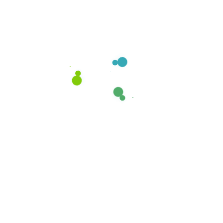
Acesa Limpieza
Nuestro compromiso es la entera satisfacción del
cliente, por lo que nuestra fuerza de trabajo está
altamente calificada y capacitada.
Redes
Síguenos